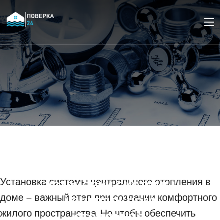
Какие факторы
необходимо учесть при
планировании
установки системы
Установка системы центрального отопления в
доме – важный этап при создании комфортного
центрального
жилого пространства. Но чтобы обеспечить
отопления.