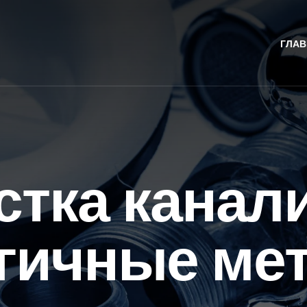
ГЛАВ
тка канал
гичные ме