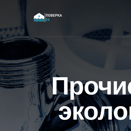
Прочис
эколо