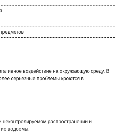
я
к
 предметов
егативное воздействие на окружающую среду. В
более серьезные проблемы кроются в
ри неконтролируемом распространении и
гие водоемы.