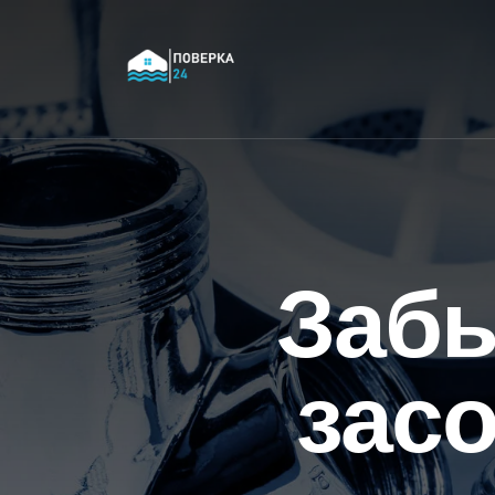
Заб
зас