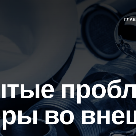
ГЛАВ
ытые пробл
оры во вне