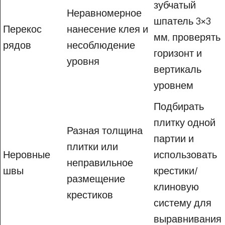
зубчатый
Неравномерное
шпатель 3×3
Перекос
нанесение клея и
мм, проверять
рядов
несоблюдение
горизонт и
уровня
вертикаль
уровнем
Подбирать
плитку одной
Разная толщина
партии и
плитки или
Неровные
использовать
неправильное
швы
крестики/
размещение
клиновую
крестиков
систему для
выравнивания