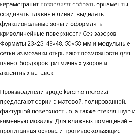
керамогранит позволяют собрать орнаменты,
07 НОЯБРЯ 2025
создавать плавные линии, выделять
функциональные зоны и оформлять
криволинейные поверхности без зазоров.
Форматы 23×23, 48×48, 50×50 мм и модульные
сетки из мозаики открывают возможности для
панно, бордюров, ритмичных узоров и
акцентных вставок.
Производители вроде
kerama marazzi
предлагают серии с матовой, полированной,
фактурной поверхностью, а также стеклянную и
каменную мозаику. Для влажных помещений –
пропитанная основа и противоскользящие