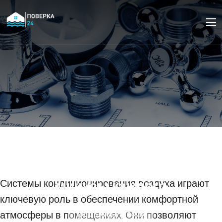
Виды систем
кондиционирования
воздуха: плюсы и
минусы каждого
Системы кондиционирования воздуха играют
ключевую роль в обеспечении комфортной
атмосферы в помещениях. Они позволяют
28 ДЕКАБРЯ 2023