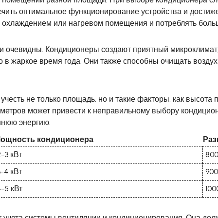
чить оптимальное функционирование устройства и достиж
 охлаждением или нагревом помещения и потреблять больш
 очевидны. Кондиционеры создают приятный микроклимат,
в жаркое время года. Они также способны очищать воздух о
есть не только площадь, но и такие факторы, как высота 
метров может привести к неправильному выбору кондицион
шнюю энергию.
ощность кондиционера
Раз
2-3 кВт
80
3-4 кВт
90
4-5 кВт
100
учета системы вентиляции и кондиционирования. Она долж