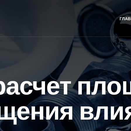
ГЛАВ
расчет пл
щения влия