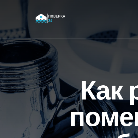
Как 
поме