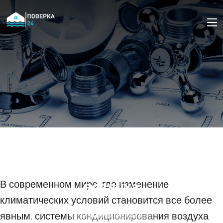
Обзор технологических
новинок в сфере систем
кондиционирования
воздуха
В современном мире, где изменение
климатических условий становится все более
явным, системы кондиционирования воздуха
17 АПРЕЛЯ 2024