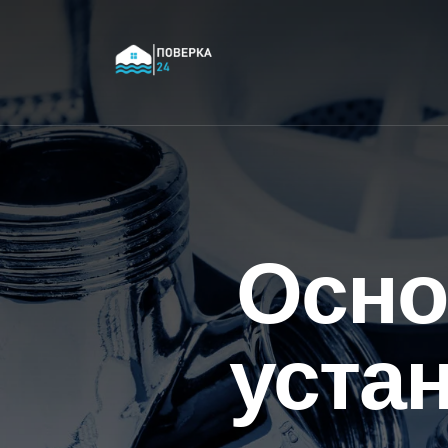
Осно
уста