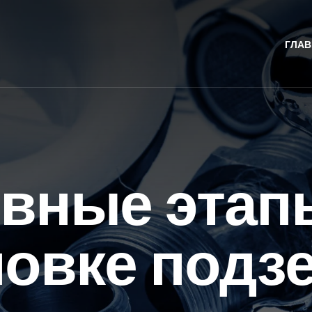
ГЛАВ
вные этап
новке подз