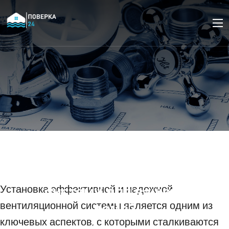
Как выбрать
подходящую
вентиляционную
систему для вашего
Установка эффективной и надежной
вентиляционной системы является одним из
дома?
ключевых аспектов, с которыми сталкиваются