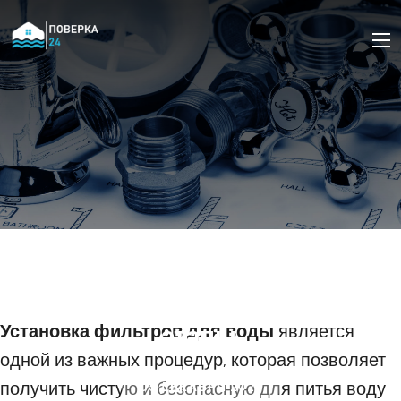
Как производят
установку фильтров
для воды: основные
этапы.
Установка фильтров для воды
является
одной из важных процедур, которая позволяет
получить чистую и безопасную для питья воду
05 ДЕКАБРЯ 2023