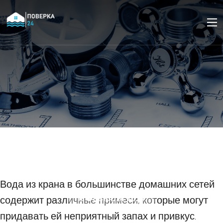
Как фильтры для воды
снимают запахи и
привкусы.
Вода из крана в большинстве домашних сетей
содержит различные примеси, которые могут
13 ФЕВРАЛЯ 2024
придавать ей неприятный запах и привкус.