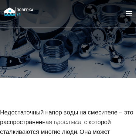
Как решить проблему с
плохим напором воды
на смесителе
Недостаточный напор воды на смесителе – это
распространенная проблема, с которой
17 АПРЕЛЯ 2023
сталкиваются многие люди. Она может