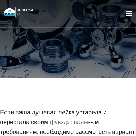
Как заменить душевую
лейку на смесителе за
несколько шагов
Если ваша душевая лейка устарела и
перестала своим функциональным
05 МАЯ 2024
требованиям, необходимо рассмотреть вариант