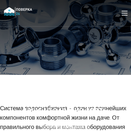
Основные компоненты
системы
водоснабжения для
дачи: что нужно знать.
Система водоснабжения – один из важнейших
компонентов комфортной жизни на даче. От
правильного выбора и монтажа оборудования
08 АПРЕЛЯ 2023