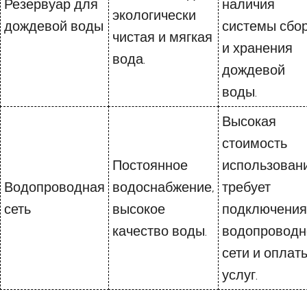
Резервуар для
наличия
экологически
дождевой воды
системы сбо
чистая и мягкая
и хранения
вода.
дождевой
воды.
Высокая
стоимость
Постоянное
использовани
Водопроводная
водоснабжение,
требует
сеть
высокое
подключения
качество воды.
водопроводн
сети и оплат
услуг.