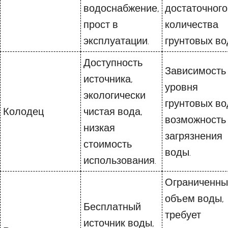
водоснабжение,
достаточного
прост в
количества
эксплуатации.
грунтовых во
Доступность
Зависимость
источника,
уровня
экологически
грунтовых во
Колодец
чистая вода,
возможность
низкая
загрязнения
стоимость
воды.
использования.
Ограниченны
объем воды,
Бесплатный
требует
источник воды,