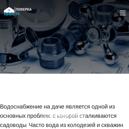
Как улучшить качество
воды в системе
водоснабжения на даче.
Водоснабжение на даче является одной из
основных проблем, с которой сталкиваются
25 ИЮНЯ 2023
садоводы. Часто вода из колодезей и скважин