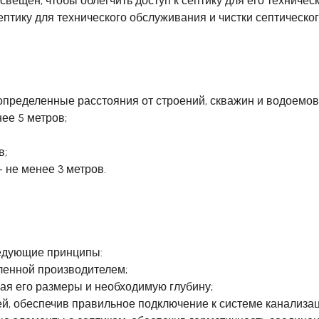
вещен, чтобы облегчить доступ к септику для его техничес
ептику для технического обслуживания и чистки септическог
пределенные расстояния от строений, скважин и водоемов
ее 5 метров;
в;
- не менее 3 метров.
ледующие принципы:
ленной производителем;
вая его размеры и необходимую глубину;
ией, обеспечив правильное подключение к системе канализац