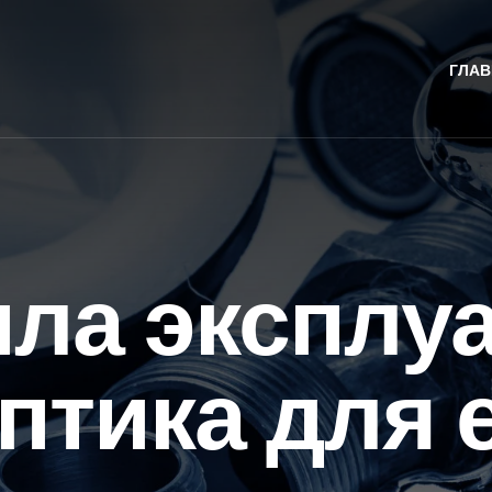
ГЛАВ
ла эксплу
птика для 