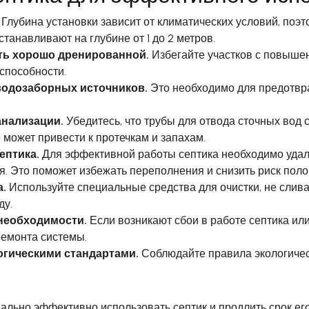
Глубина установки зависит от климатических условий, поэ
танавливают на глубине от 1 до 2 метров.
ть хорошо дренированной.
Избегайте участков с повышен
оспособности.
 водозаборных источников.
Это необходимо для предотвр
анализации.
Убедитесь, что трубы для отвода сточных вод
может привести к протечкам и запахам.
ептика.
Для эффективной работы септика необходимо удаля
. Это поможет избежать переполнения и снизить риск поло
.
Используйте специальные средства для очистки, не слив
ду.
необходимости.
Если возникают сбои в работе септика ил
ремонта системы.
огическими стандартами.
Соблюдайте правила экологическ
ьно эффективно использовать септик и продлить срок его 