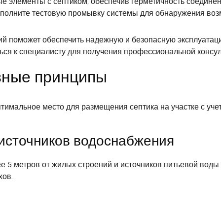
е элементы с септиком, обеспечив герметичность соединен
выполните тестовую промывку системы для обнаружения воз
й поможет обеспечить надежную и безопасную эксплуатаци
ься к специалисту для получения профессиональной консу
овные принципы
тимальное место для размещения септика на участке с уч
и источников водоснабжения
ее 5 метров от жилых строений и источников питьевой вод
хов.