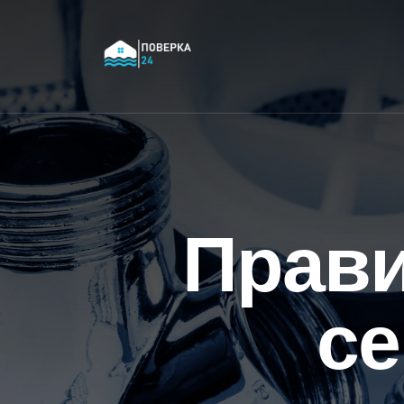
Прави
се