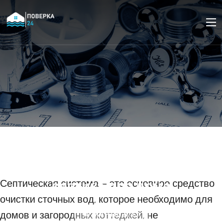
Как рассчитать
необходимую
производительность
септика для дома
Септическая система – это основное средство
очистки сточных вод, которое необходимо для
домов и загородных коттеджей, не
10 МАРТА 2023