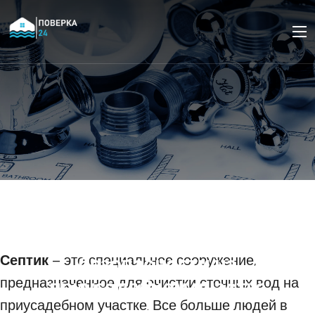
Использование септика
для повышения
экологической
безопасности на
Септик
– это специальное сооружение,
предназначенное для очистки сточных вод на
приусадебном участке
приусадебном участке. Все больше людей в