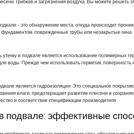
лесени, грибков и загрязнения воздуха. Вы можете решить 
двале - это обнаружение места, откуда происходит проник
и фундаментом, поврежденные трубы или незакрытые окна.
 утечку в подвале является использование полимерных гер
я воды. Прежде чем использовать герметик, поверхность н
двале является гидроизоляция. Это специальное покрытие,
вения влаги, предотвращает развитие плесени и сохраняет
чество и соответствие спецификации производителя.
 в подвале: эффективные спо
ым проблемам, таким как повреждение стен, образование п