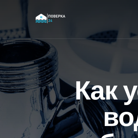
Как 
во