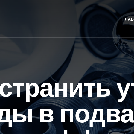
ГЛАВ
устранить у
ды в подва