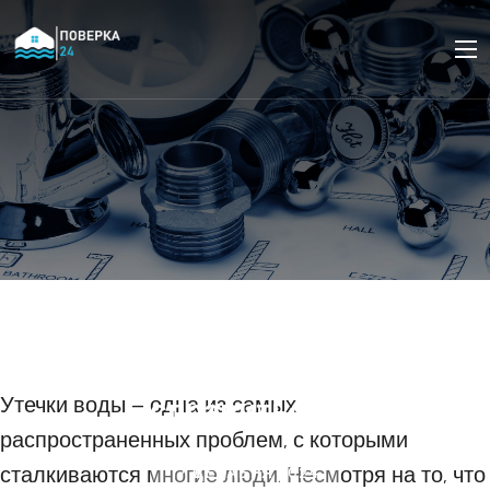
Почему у вас постоянно
происходят утечки воды
и как с ними
справиться?
Утечки воды – одна из самых
распространенных проблем, с которыми
сталкиваются многие люди. Несмотря на то, что
17 ДЕКАБРЯ 2024