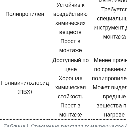
материал
Устойчив к
Требуетс
Полипропилен
воздействию
специальн
химических
инструмент 
веществ
монтажа
Прост в
монтаже
Доступный по
Менее проч
цене
по сравнени
Хорошая
полипропил
Поливинилхлорид
химическая
Может выдел
(ПВХ)
стойкость
вредные
Прост в
вещества п
монтаже
нагреве
Таблица 1. Сравнение различных материалов 