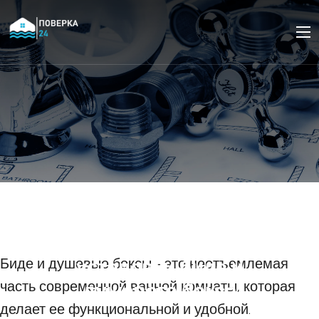
Как выбрать
оптимальные
материалы для
установки биде и
Биде и душевые боксы - это неотъемлемая
часть современной ванной комнаты, которая
душевого бокса
делает ее функциональной и удобной.