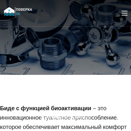
Сравнение различных
моделей биде с
функцией биоактивации
Биде с функцией биоактивации
– это
инновационное туалетное приспособление,
24 АВГУСТА 2023
которое обеспечивает максимальный комфорт