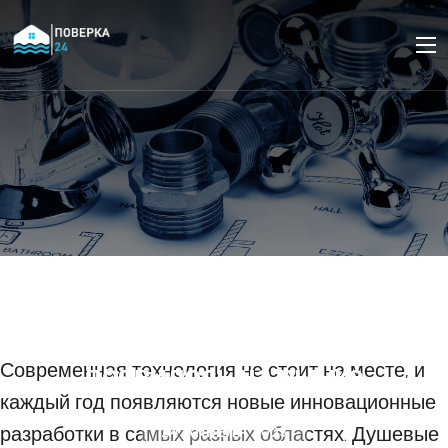
Инновационные
технологии в душевых
боксах: что нового
появилось на рынке
Современная технология не стоит на месте, и
каждый год появляются новые инновационные
разработки в самых разных областях. Душевые
24 АПРЕЛЯ 2023