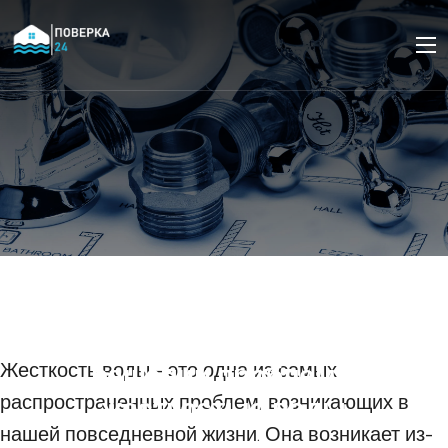
Каким образом система
обратного осмоса
может помочь в
решении проблем с
Жесткость воды - это одна из самых
распространенных проблем, возникающих в
жесткостью воды
нашей повседневной жизни. Она возникает из-