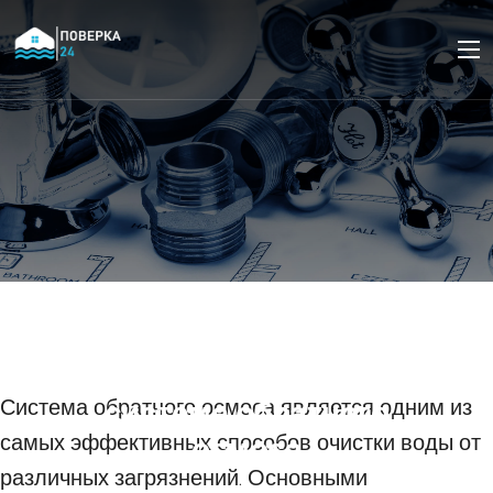
Как правильно выбрать
и устанавливать
сменные картриджи в
системе обратного
Система обратного осмоса является одним из
самых эффективных способов очистки воды от
осмоса
различных загрязнений. Основными