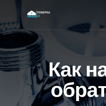
Как н
обрат