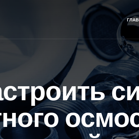
ГЛАВ
астроить с
ного осмо