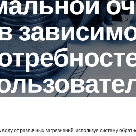
мальной оч
в зависимо
отребност
ользовате
22 АВГУСТА 2023
воду от различных загрязнений, используя систему обратн