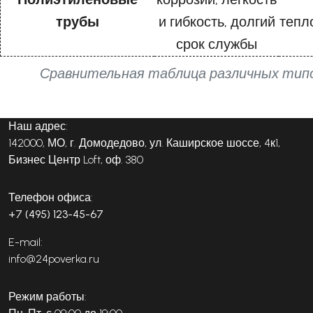
трубы
и гибкость, долгий
тепл
срок службы
Сравнительная таблица различных тип
Наш адрес:
142000, МО, г. Домодедово, ул. Каширское шоссе, 4к1,
Бизнес Центр Loft, оф. 380
Телефон офиса:
+7 (495) 123-45-67
E-mail:
info@24poverka.ru
Режим работы: