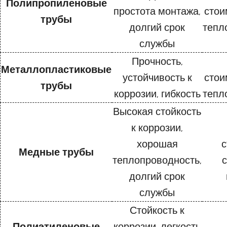
Полипропиленовые
простота монтажа,
стои
трубы
долгий срок
тепл
службы
Прочность,
Металлопластиковые
устойчивость к
стои
трубы
коррозии, гибкость
тепл
Высокая стойкость
к коррозии,
хорошая
с
Медные трубы
теплопроводность,
долгий срок
службы
Стойкость к
Полиэтиленовые
коррозии, легкость