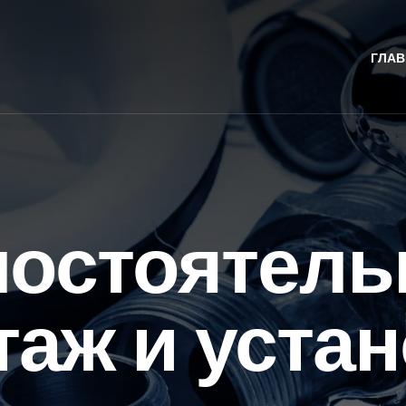
ГЛАВ
остоятел
аж и уста