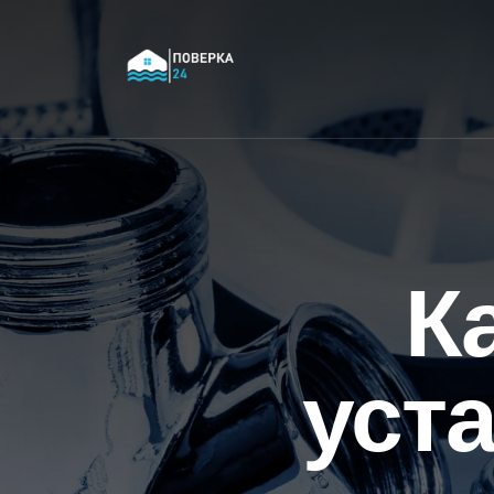
К
уст