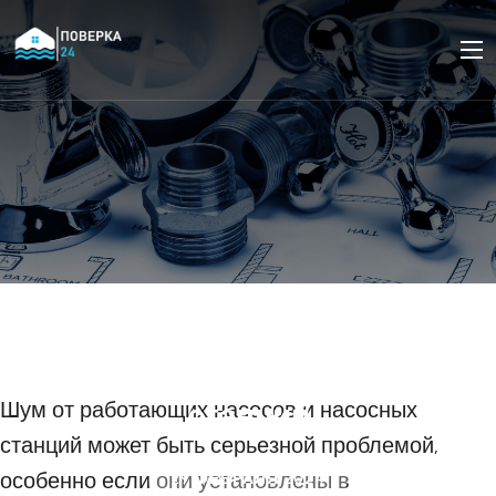
Как избежать проблем с
шумом при установке
насосов и насосных
станций
Шум от работающих насосов и насосных
станций может быть серьезной проблемой,
особенно если они установлены в
29 ФЕВРАЛЯ 2024