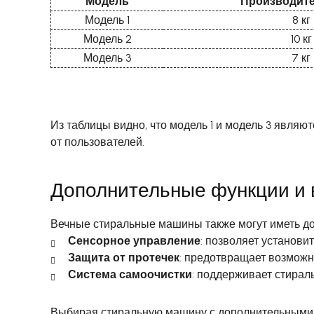
Модель
Производит
Модель 1
8 кг
Модель 2
10 кг
Модель 3
7 кг
Из таблицы видно, что модель 1 и модель 3 явл
от пользователей.
Дополнительные функции и
Вечные стиральные машины также могут иметь д
Сенсорное управление
: позволяет установи
Защита от протечек
: предотвращает возможн
Система самоочистки
: поддерживает стирал
Выбирая стиральную машину с дополнительными 