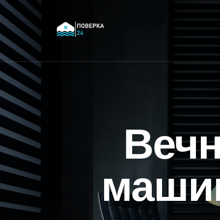
Веч
маши