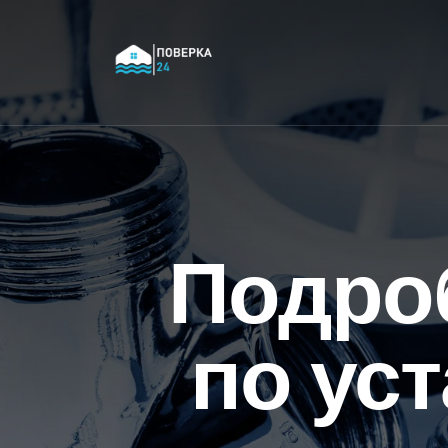
Подро
по ус