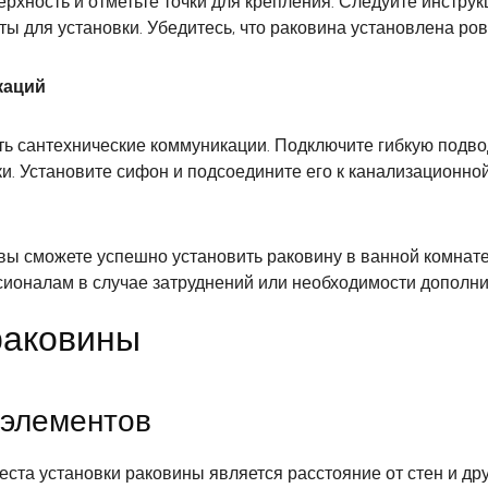
хность и отметьте точки для крепления. Следуйте инструк
 для установки. Убедитесь, что раковина установлена ров
каций
ь сантехнические коммуникации. Подключите гибкую подво
и. Установите сифон и подсоедините его к канализационной
ы сможете успешно установить раковину в ванной комнате
сионалам в случае затруднений или необходимости дополн
раковины
 элементов
ста установки раковины является расстояние от стен и др