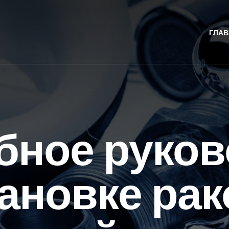
ГЛАВ
бное руков
тановке ра