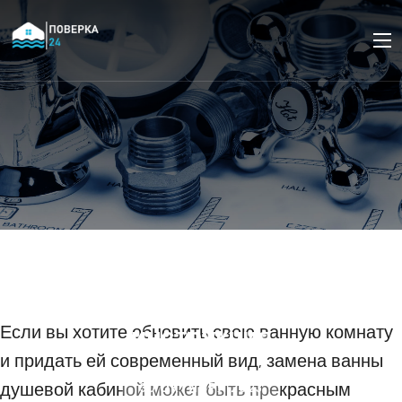
Как установить
душевую кабину вместо
ванны: пошаговая
инструкция
Если вы хотите обновить свою ванную комнату
и придать ей современный вид, замена ванны
душевой кабиной может быть прекрасным
30 ОКТЯБРЯ 2023