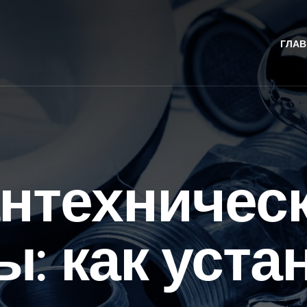
ГЛАВ
нтехничес
ы: как уста