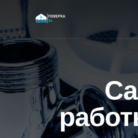
Са
работ