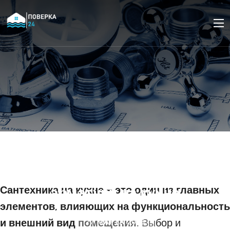
Как выбрать и
установить
сантехническую
арматуру на кухне
Сантехника на кухне – это один из главных
элементов, влияющих на функциональность
и внешний вид помещения.
Выбор и
27 МАРТА 2023