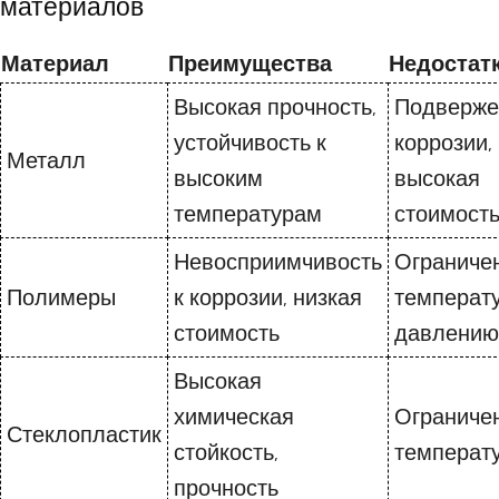
материалов
Материал
Преимущества
Недостат
Высокая прочность,
Подверже
устойчивость к
коррозии,
Металл
высоким
высокая
температурам
стоимост
Невосприимчивость
Ограниче
Полимеры
к коррозии, низкая
температу
стоимость
давлению
Высокая
химическая
Ограниче
Стеклопластик
стойкость,
температ
прочность