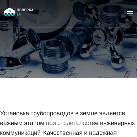
Установка
трубопроводов в земле:
правила и руководство
Установка трубопроводов в земле является
важным этапом при строительстве инженерных
05 ЯНВАРЯ 2023
коммуникаций. Качественная и надежная