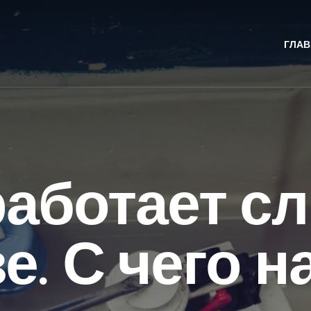
ГЛАВ
работает сл
е. С чего н