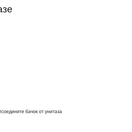
азе
соедините бачок от унитаза.