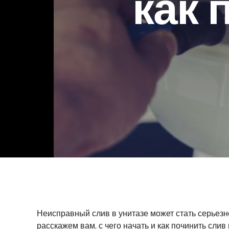
как 
Неисправный слив в унитазе может стать серьезн
расскажем вам, с чего начать и как починить слив 