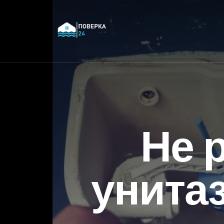
Не 
унитаз