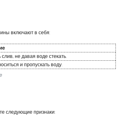
чины включают в себя:
ие
слив, не давая воде стекать.
оситься и пропускать воду.
е
ьте следующие признаки: