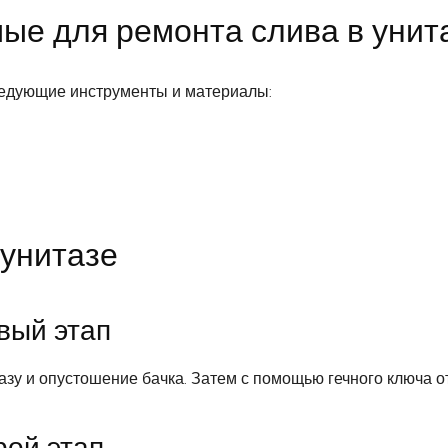
ые для ремонта слива в унит
ледующие инструменты и материалы:
 унитазе
вый этап
у и опустошение бачка. Затем с помощью гечного ключа от
рой этап