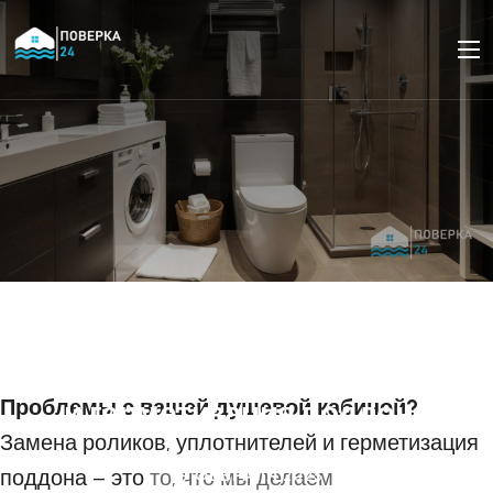
Ремонт душевой
кабины: замена
роликов, уплотнителей
Проблемы с вашей душевой кабиной?
и герметизация поддона
Замена роликов, уплотнителей и герметизация
поддона – это то, что мы делаем
09 ФЕВРАЛЯ 2025